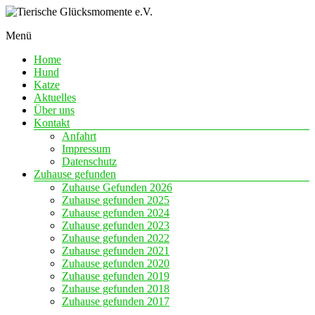
Skip
to
Menü
content
Eine
Tierische
Chance
Home
Glücksmomente
auf
Hund
e.V.
Liebe
Katze
Aktuelles
Über uns
Kontakt
Anfahrt
Impressum
Datenschutz
Zuhause gefunden
Zuhause Gefunden 2026
Zuhause gefunden 2025
Zuhause gefunden 2024
Zuhause gefunden 2023
Zuhause gefunden 2022
Zuhause gefunden 2021
Zuhause gefunden 2020
Zuhause gefunden 2019
Zuhause gefunden 2018
Zuhause gefunden 2017