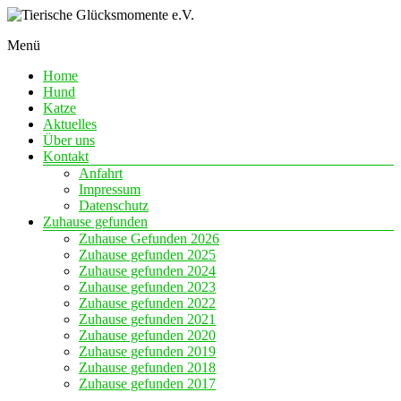
Skip
to
Menü
content
Eine
Tierische
Chance
Home
Glücksmomente
auf
Hund
e.V.
Liebe
Katze
Aktuelles
Über uns
Kontakt
Anfahrt
Impressum
Datenschutz
Zuhause gefunden
Zuhause Gefunden 2026
Zuhause gefunden 2025
Zuhause gefunden 2024
Zuhause gefunden 2023
Zuhause gefunden 2022
Zuhause gefunden 2021
Zuhause gefunden 2020
Zuhause gefunden 2019
Zuhause gefunden 2018
Zuhause gefunden 2017