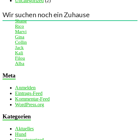
Uncategorized
(2)
Wir suchen noch ein Zuhause
Shane
Rico
Marvi
Gina
Collin
Jack
Kali
Filou
Alba
Meta
Anmelden
Eintrags-Feed
Kommentar-Feed
WordPress.org
Kategorien
Aktuelles
Hund
Uncategorized