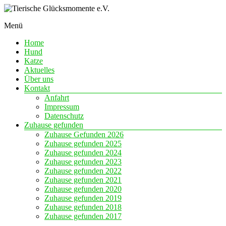
Skip
to
Menü
content
Eine
Tierische
Chance
Home
Glücksmomente
auf
Hund
e.V.
Liebe
Katze
Aktuelles
Über uns
Kontakt
Anfahrt
Impressum
Datenschutz
Zuhause gefunden
Zuhause Gefunden 2026
Zuhause gefunden 2025
Zuhause gefunden 2024
Zuhause gefunden 2023
Zuhause gefunden 2022
Zuhause gefunden 2021
Zuhause gefunden 2020
Zuhause gefunden 2019
Zuhause gefunden 2018
Zuhause gefunden 2017