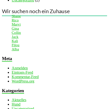
Uncategorized
(2)
Wir suchen noch ein Zuhause
Shane
Rico
Marvi
Gina
Collin
Jack
Kali
Filou
Alba
Meta
Anmelden
Eintrags-Feed
Kommentar-Feed
WordPress.org
Kategorien
Aktuelles
Hund
Uncategorized