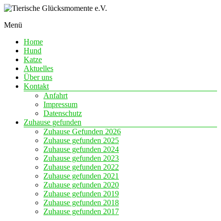
Skip
to
Menü
content
Eine
Tierische
Chance
Home
Glücksmomente
auf
Hund
e.V.
Liebe
Katze
Aktuelles
Über uns
Kontakt
Anfahrt
Impressum
Datenschutz
Zuhause gefunden
Zuhause Gefunden 2026
Zuhause gefunden 2025
Zuhause gefunden 2024
Zuhause gefunden 2023
Zuhause gefunden 2022
Zuhause gefunden 2021
Zuhause gefunden 2020
Zuhause gefunden 2019
Zuhause gefunden 2018
Zuhause gefunden 2017