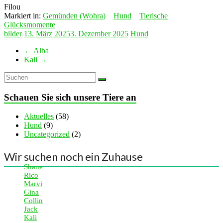
Filou
Markiert in:
Gemünden (Wohra)
Hund
Tierische
Glücksmomente
bilder
13. März 2025
3. Dezember 2025
Hund
←
Alba
Kali
→
Schauen Sie sich unsere Tiere an
Aktuelles
(58)
Hund
(9)
Uncategorized
(2)
Wir suchen noch ein Zuhause
Shane
Rico
Marvi
Gina
Collin
Jack
Kali