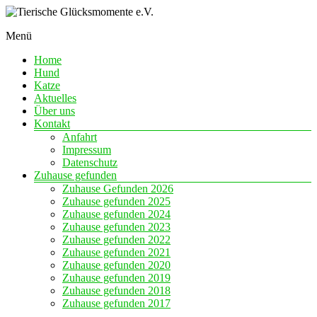
Skip
to
Menü
content
Eine
Tierische
Chance
Home
Glücksmomente
auf
Hund
e.V.
Liebe
Katze
Aktuelles
Über uns
Kontakt
Anfahrt
Impressum
Datenschutz
Zuhause gefunden
Zuhause Gefunden 2026
Zuhause gefunden 2025
Zuhause gefunden 2024
Zuhause gefunden 2023
Zuhause gefunden 2022
Zuhause gefunden 2021
Zuhause gefunden 2020
Zuhause gefunden 2019
Zuhause gefunden 2018
Zuhause gefunden 2017