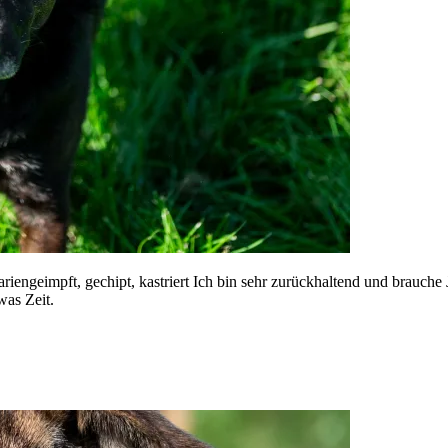
iengeimpft, gechipt, kastriert Ich bin sehr zurückhaltend und brauche 
was Zeit.