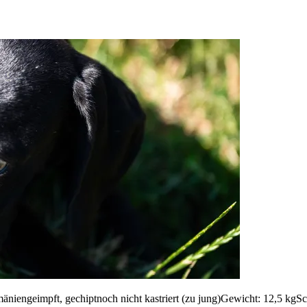
iengeimpft, gechiptnoch nicht kastriert (zu jung)Gewicht: 12,5 kgSch