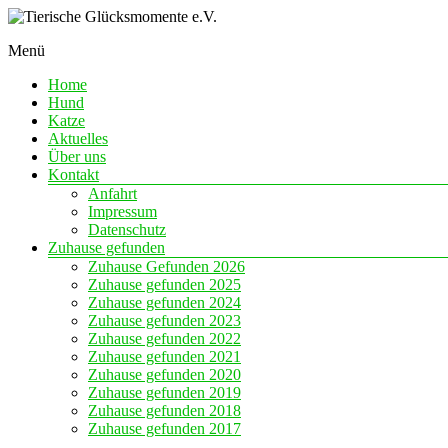
Skip
to
Menü
content
Eine
Tierische
Chance
Home
Glücksmomente
auf
Hund
e.V.
Liebe
Katze
Aktuelles
Über uns
Kontakt
Anfahrt
Impressum
Datenschutz
Zuhause gefunden
Zuhause Gefunden 2026
Zuhause gefunden 2025
Zuhause gefunden 2024
Zuhause gefunden 2023
Zuhause gefunden 2022
Zuhause gefunden 2021
Zuhause gefunden 2020
Zuhause gefunden 2019
Zuhause gefunden 2018
Zuhause gefunden 2017