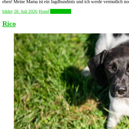
eben! Meine Mama ist ein Jagdhundmix und ich werde vermutlich noc
bilder
28. Juli 2026
Hund
Weiterlesen
Rico