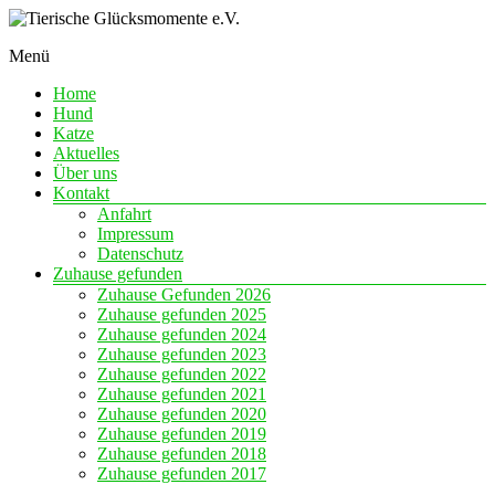
Skip
to
Menü
content
Eine
Tierische
Chance
Home
Glücksmomente
auf
Hund
e.V.
Liebe
Katze
Aktuelles
Über uns
Kontakt
Anfahrt
Impressum
Datenschutz
Zuhause gefunden
Zuhause Gefunden 2026
Zuhause gefunden 2025
Zuhause gefunden 2024
Zuhause gefunden 2023
Zuhause gefunden 2022
Zuhause gefunden 2021
Zuhause gefunden 2020
Zuhause gefunden 2019
Zuhause gefunden 2018
Zuhause gefunden 2017