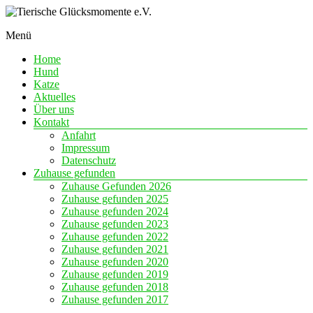
Skip
to
Menü
content
Eine
Tierische
Chance
Home
Glücksmomente
auf
Hund
e.V.
Liebe
Katze
Aktuelles
Über uns
Kontakt
Anfahrt
Impressum
Datenschutz
Zuhause gefunden
Zuhause Gefunden 2026
Zuhause gefunden 2025
Zuhause gefunden 2024
Zuhause gefunden 2023
Zuhause gefunden 2022
Zuhause gefunden 2021
Zuhause gefunden 2020
Zuhause gefunden 2019
Zuhause gefunden 2018
Zuhause gefunden 2017