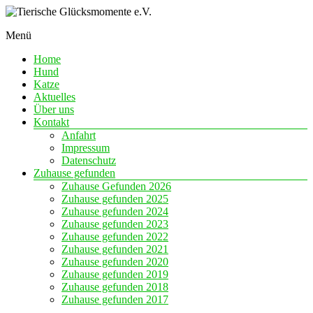
Skip
to
Menü
content
Eine
Tierische
Chance
Home
Glücksmomente
auf
Hund
e.V.
Liebe
Katze
Aktuelles
Über uns
Kontakt
Anfahrt
Impressum
Datenschutz
Zuhause gefunden
Zuhause Gefunden 2026
Zuhause gefunden 2025
Zuhause gefunden 2024
Zuhause gefunden 2023
Zuhause gefunden 2022
Zuhause gefunden 2021
Zuhause gefunden 2020
Zuhause gefunden 2019
Zuhause gefunden 2018
Zuhause gefunden 2017