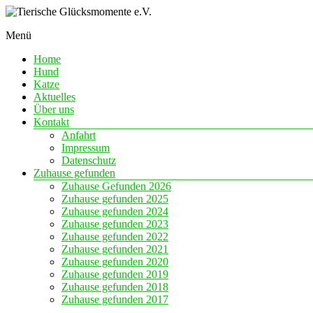
Skip
to
Menü
content
Eine
Tierische
Chance
Home
Glücksmomente
auf
Hund
e.V.
Liebe
Katze
Aktuelles
Über uns
Kontakt
Anfahrt
Impressum
Datenschutz
Zuhause gefunden
Zuhause Gefunden 2026
Zuhause gefunden 2025
Zuhause gefunden 2024
Zuhause gefunden 2023
Zuhause gefunden 2022
Zuhause gefunden 2021
Zuhause gefunden 2020
Zuhause gefunden 2019
Zuhause gefunden 2018
Zuhause gefunden 2017